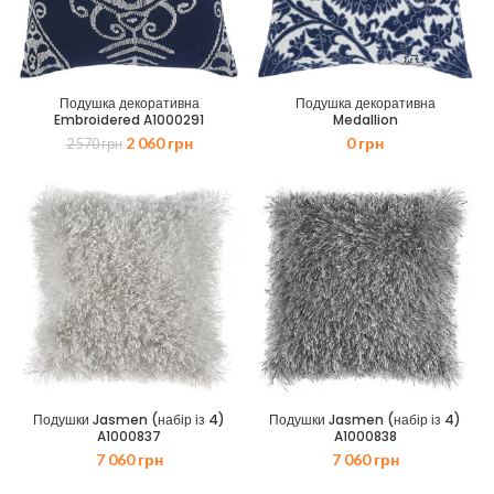
Подушка декоративна
Подушка декоративна
Embroidered A1000291
Medallion
Оригінальна
Поточна
2 060
грн
0
грн
2 570
грн
ціна:
ціна:
2
2
570 грн.
060 грн.
Подушки Jasmen (набір із 4)
Подушки Jasmen (набір із 4)
A1000837
A1000838
7 060
грн
7 060
грн