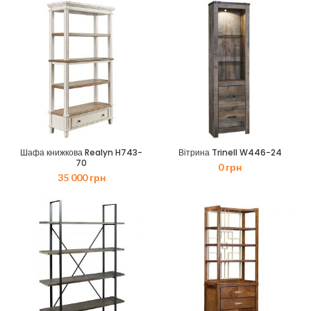
27
24
460 грн.
710 грн.
Шафа книжкова Realyn H743-
Вітрина Trinell W446-24
70
0
грн
35 000
грн