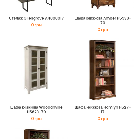
Стелаж Gilesgrove A4000017
Шафа книжкова Amber H5939-
70
0
грн
0
грн
Шафа книжкова Woodanville
Шафа книжкова Hamlyn H527-
H5623-70
17
0
грн
0
грн