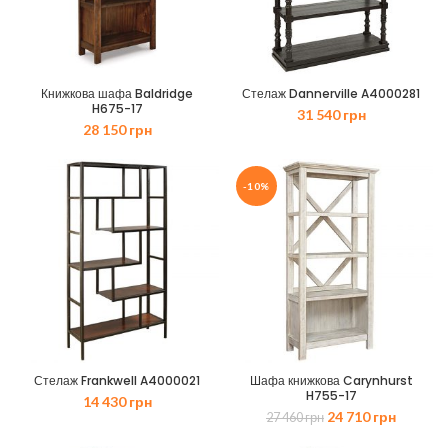
Книжкова шафа Baldridge
Стелаж Dannerville A4000281
H675-17
31 540
грн
28 150
грн
-10%
Стелаж Frankwell A4000021
Шафа книжкова Carynhurst
H755-17
14 430
грн
Оригінальна
Поточн
24 710
грн
27 460
грн
ціна:
ціна: