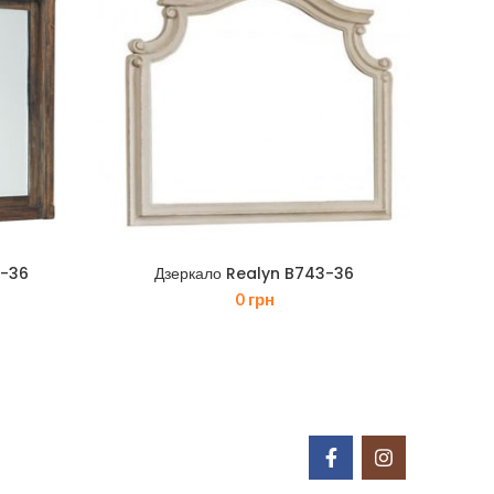
8-36
Дзеркало Realyn B743-36
0
грн