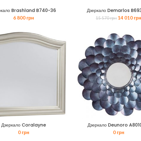
ркало Brashland B740-36
Дзеркало Demarlos B69
Оригіналь
6 800
грн
14 010
гр
15 570
грн
ціна:
15
570 грн.
Дзеркало Coralayne
Дзеркало Deunoro A801
0
грн
0
грн