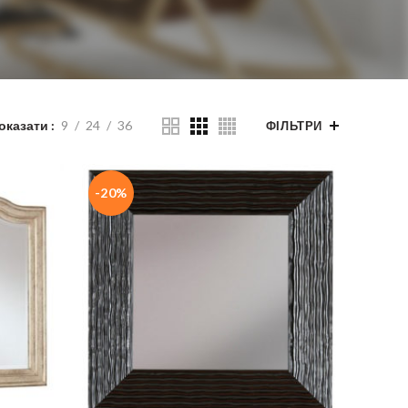
оказати
9
24
36
ФІЛЬТРИ
-20%