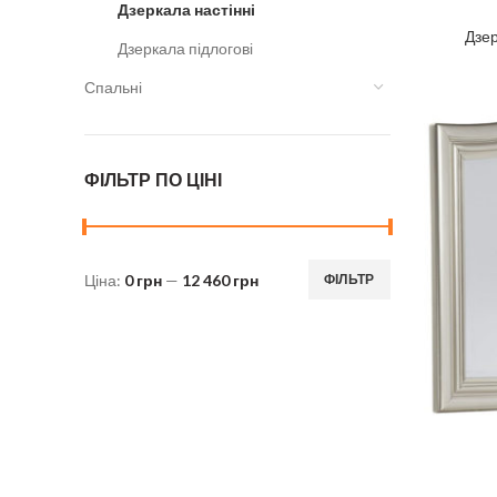
Дзеркала настінні
Дзе
Дзеркала підлогові
Спальні
ФІЛЬТР ПО ЦІНІ
Ціна:
0 грн
—
12 460 грн
ФІЛЬТР
Мінімальна
Найбільша
ціна
ціна