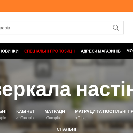
МО
НОВИНКИ
СПЕЦІАЛЬНІ ПРОПОЗИЦІЇ
АДРЕСИ МАГАЗИНІВ
еркала насті
ЬНІ
КАБІНЕТ
МАТРАЦИ
МАТРАЦИ ТА ПОСТІЛЬНІ 
арів
30
Товарів
0
Товарів
1
Товар
СПАЛЬНІ