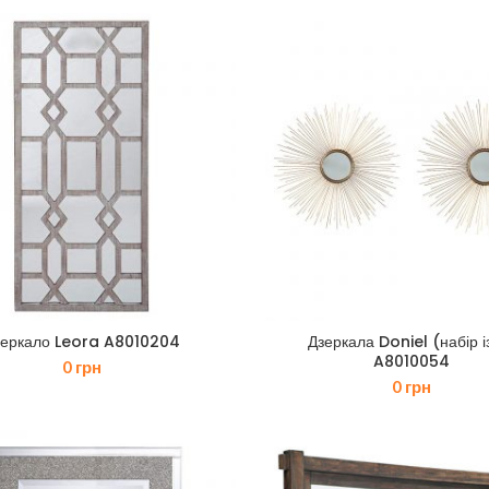
зеркало Leora A8010204
Дзеркала Doniel (набір і
A8010054
0
грн
0
грн