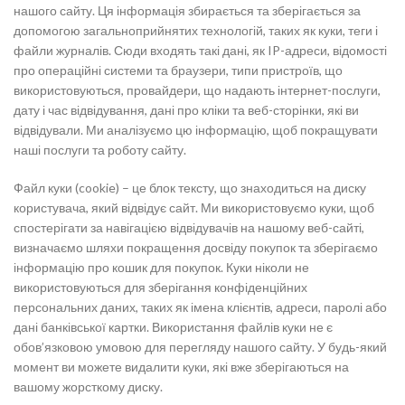
нашого сайту. Ця інформація збирається та зберігається за
допомогою загальноприйнятих технологій, таких як куки, теги і
файли журналів. Сюди входять такі дані, як IP-адреси, відомості
про операційні системи та браузери, типи пристроїв, що
використовуються, провайдери, що надають інтернет-послуги,
дату і час відвідування, дані про кліки та веб-сторінки, які ви
відвідували. Ми аналізуємо цю інформацію, щоб покращувати
наші послуги та роботу сайту.
Файл куки (cookie) – це блок тексту, що знаходиться на диску
користувача, який відвідує сайт. Ми використовуємо куки, щоб
спостерігати за навігацією відвідувачів на нашому веб-сайті,
визначаємо шляхи покращення досвіду покупок та зберігаємо
інформацію про кошик для покупок. Куки ніколи не
використовуються для зберігання конфіденційних
персональних даних, таких як імена клієнтів, адреси, паролі або
дані банківської картки. Використання файлів куки не є
обов’язковою умовою для перегляду нашого сайту. У будь-який
момент ви можете видалити куки, які вже зберігаються на
вашому жорсткому диску.