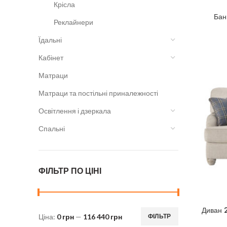
Крісла
Бан
Реклайнери
Їдальні
Кабінет
Матраци
Матраци та постільні приналежності
Освітлення і дзеркала
Спальні
ФІЛЬТР ПО ЦІНІ
Диван 
Ціна:
0 грн
—
116 440 грн
ФІЛЬТР
Мінімальна
Найбільша