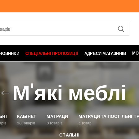
МО
НОВИНКИ
СПЕЦІАЛЬНІ ПРОПОЗИЦІЇ
АДРЕСИ МАГАЗИНІВ
М'які меблі
ЬНІ
КАБІНЕТ
МАТРАЦИ
МАТРАЦИ ТА ПОСТІЛЬНІ 
арів
30
Товарів
0
Товарів
1
Товар
СПАЛЬНІ