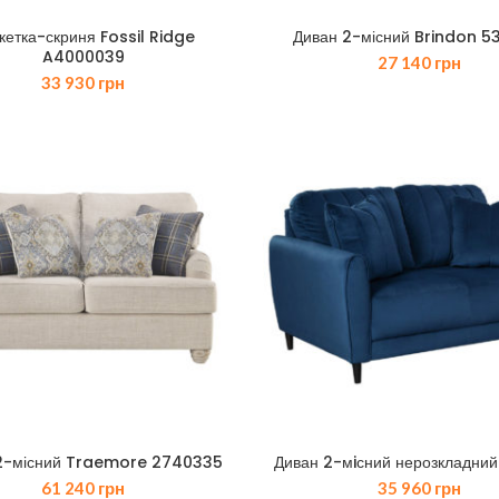
кетка-скриня Fossil Ridge
Диван 2-місний Brindon 5
A4000039
27 140
грн
33 930
грн
2-місний Traemore 2740335
Диван 2-мiсний нерозкладний
61 240
грн
35 960
грн