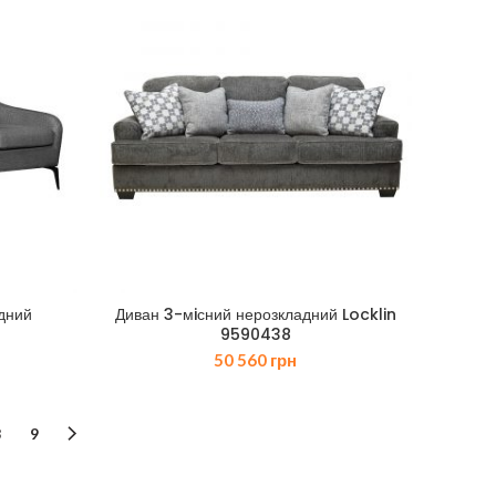
дний
Диван 3-мiсний нерозкладний Locklin
9590438
50 560
грн
8
9