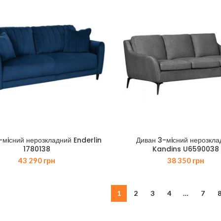
-мiсний нерозкладний Enderlin
Диван 3-мiсний нерозкла
1780138
Kandins U6590038
43 290
грн
38 350
грн
1
2
3
4
…
7