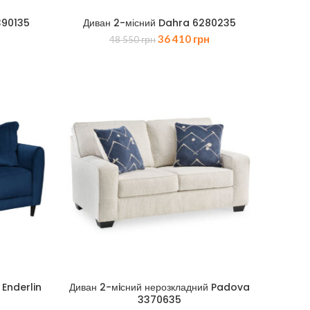
390135
Диван 2-місний Dahra 6280235
Оригінальна
Поточна
36 410
грн
48 550
грн
ціна:
ціна:
48
36
550 грн.
410 грн.
 Enderlin
Диван 2-мiсний нерозкладний Padova
3370635