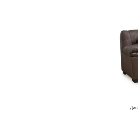
ціна
ціна
Див