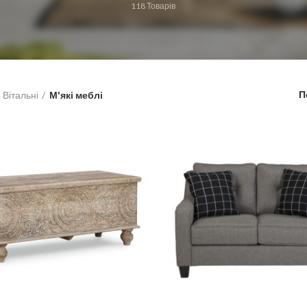
118
Товарів
П
Вітальні
М'які меблі