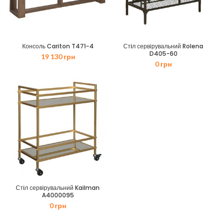
Консоль Cariton T471-4
Стiл сервірувальний Rolena
D405-60
19 130
грн
0
грн
Стiл сервірувальний Kailman
A4000095
0
грн