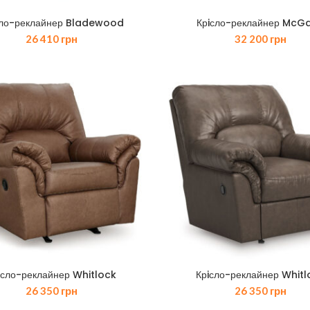
сло-реклайнер Bladewood
Крiсло-реклайнер McG
26 410
грн
32 200
грн
iсло-реклайнер Whitlock
Крiсло-реклайнер Whitl
26 350
грн
26 350
грн