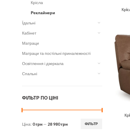
Крісла
Крi
Реклайнери
Їдальні
Кабінет
Матраци
Матраци та постільні приналежності
Освітлення і дзеркала
Спальні
ФІЛЬТР ПО ЦІНІ
Кр
Ціна:
0 грн
—
28 980 грн
ФІЛЬТР
Мінімальна
Найбільша