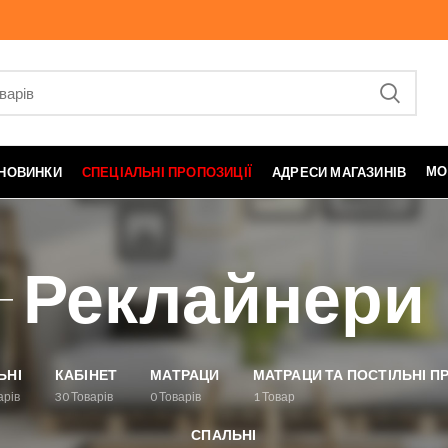
МО
НОВИНКИ
СПЕЦІАЛЬНІ ПРОПОЗИЦІЇ
АДРЕСИ МАГАЗИНІВ
Реклайнери
ЬНІ
КАБІНЕТ
МАТРАЦИ
МАТРАЦИ ТА ПОСТІЛЬНІ 
арів
30
Товарів
0
Товарів
1
Товар
СПАЛЬНІ