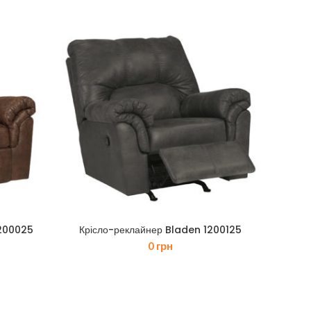
1200025
Крісло-реклайнер Bladen 1200125
0
грн