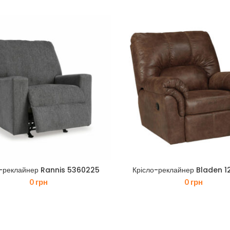
о-реклайнер Rannis 5360225
Крісло-реклайнер Bladen 
0
грн
0
грн