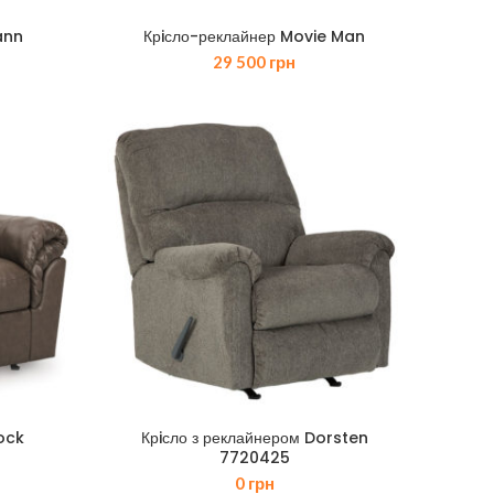
ann
Крiсло-реклайнер Movie Man
29 500
грн
ock
Крiсло з реклайнером Dorsten
7720425
0
грн