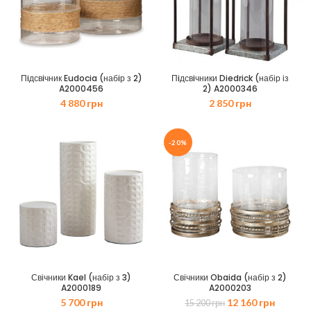
Пiдсвiчник Eudocia (набiр з 2)
Пiдсвiчники Diedrick (набір із
A2000456
2) A2000346
4 880
грн
2 850
грн
-20%
Свічники Kael (набір з 3)
Свічники Obaida (набір з 2)
A2000189
A2000203
Оригінальна
Поточн
5 700
грн
12 160
грн
15 200
грн