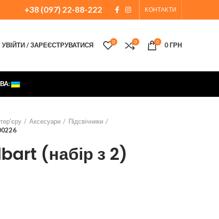
+38 (097) 22-88-222
КОНТАКТИ
0
0
0
УВІЙТИ / ЗАРЕЄСТРУВАТИСЯ
0
ГРН
ВА:
нтер'єру
Аксесуари
Підсвічники
000226
art (набір з 2)
на
Поточна
ціна: