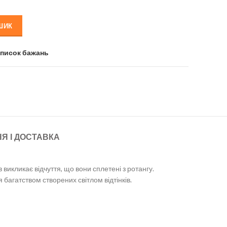
10
570 грн.
0226 кількість
ШИК
список бажань
Я І ДОСТАВКА
 викликає відчуття, що вони сплетені з ротангу.
 багатством створених світлом відтінків.