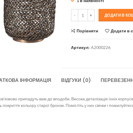
1 в наявності
13
210 грн.
Свічники Odbart (набір з 2) A200
ДОДАТИ В КО
Порівняти
Додати в 
Артикул:
A2000226
АТКОВА ІНФОРМАЦІЯ
ВІДГУКИ (0)
ПЕРЕВЕЗЕНН
в’язково припадуть вам до вподоби. Висока деталізація їхніх корпусів
 покриття кольору старої бронзи. Помістіть у них свічки і помилуйтеся