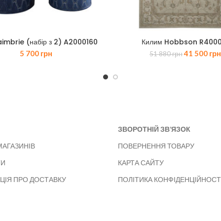
imbrie (набір з 2) A2000160
Килим Hobbson R4000
Оригіналь
5 700
грн
41 500
грн
51 880
грн
ціна:
51
880 грн.
ЗВОРОТНІЙ ЗВ’ЯЗОК
МАГАЗИНІВ
ПОВЕРНЕННЯ ТОВАРУ
ТИ
КАРТА САЙТУ
ЦІЯ ПРО ДОСТАВКУ
ПОЛІТИКА КОНФІДЕНЦІЙНОСТ