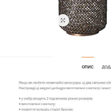
Натисніть, щоб збільшити
ОПИС
ДОД
Якщо ви любите незвичайні аксесуари, ці два свічники обо
Насправді ці ажурні циліндри виготовлені з металу і мають
• у набір входять 2 підсвічники різних розмірів;
• виготовлені з металу;
• покриття кольору старої бронзи;