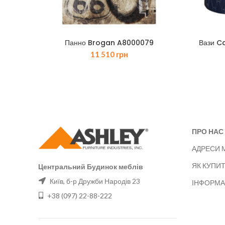
Панно Brogan A8000079
Вази Ca
11 510
грн
ПРО НАС
АДРЕСИ 
ЯК КУПИ
Центральний Будинок меблів
Київ, б-р Дружби Народів 23
ІНФОРМА
+38 (097) 22-88-222