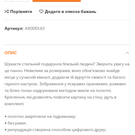
Порівняти
Додати в список бажань
Артикул:
A8000163
ОПИС
Шукаєте стильний подарунок близькій людині? Зверніть увагу на
це панно. Невелике за розмірами, воно обов’язково знайде
місце у сучасній кімнаті, додаючи їй відчуття свіжості та багато
гарного настрою. Зображення у яскравих оранжевих, рожевих
та білих тонах надруковане методом жикле на полотні.
Кріплення, які дозволять повісити картину на стіну, ідуть в
комплекті.
• полотно закріплене на підрамнику;
• без рами;
• репродукція створена способом цифрового друку;