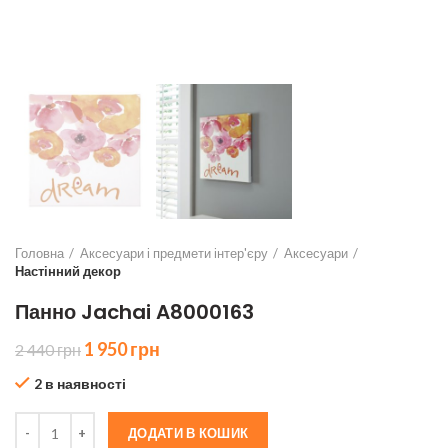
Головна
Аксесуари і предмети інтер'єру
Аксесуари
Настінний декор
Панно Jachai A8000163
Оригінальна
Поточна
1 950
грн
2 440
грн
ціна:
ціна:
2 в наявності
2
1
440 грн.
950 грн.
Панно Jachai A8000163 кількість
ДОДАТИ В КОШИК