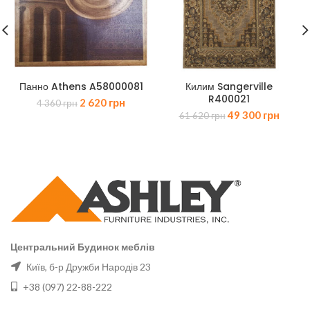
Панно Athens A58000081
Килим Sangerville
R400021
Оригінальна
Поточна
2 620
грн
4 360
грн
Оригінальна
Поточ
ціна:
ціна:
49 300
грн
61 620
грн
ціна:
ціна:
4
2
61
49
360 грн.
620 грн.
620 грн.
300 гр
Центральний Будинок меблів
Київ, б-р Дружби Народів 23
+38 (097) 22-88-222