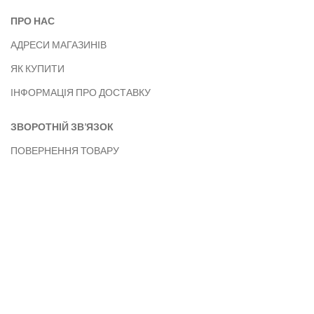
ПРО НАС
АДРЕСИ МАГАЗИНІВ
ЯК КУПИТИ
ІНФОРМАЦІЯ ПРО ДОСТАВКУ
ЗВОРОТНІЙ ЗВ’ЯЗОК
ПОВЕРНЕННЯ ТОВАРУ
КАРТА САЙТУ
ПОЛІТИКА КОНФІДЕНЦІЙНОСТІ
Powered by Make2Web.
Інтернет магазин під ключ