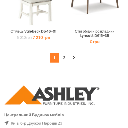
Стiлець Valebeck D546-01
Стіл обідній розкладний
Lyncott D615-35
Оригінальна
Поточна
7 210
грн
8 010
грн
0
грн
ціна:
ціна:
8
7
010 грн.
210 грн.
1
2
Центральний Будинок меблів
Київ, б-р Дружби Народів 23