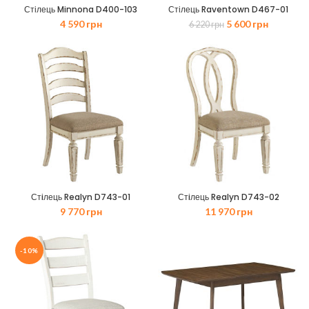
Стілець Minnona D400-103
Стілець Raventown D467-01
Оригінальна
Поточна
4 590
грн
5 600
грн
6 220
грн
ціна:
ціна:
6
5
220 грн.
600 грн.
Стiлець Realyn D743-01
Стiлець Realyn D743-02
9 770
грн
11 970
грн
-10%