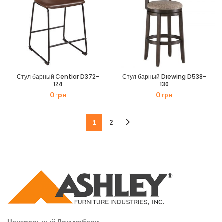
Стул барный Centiar D372-
Стул барный Drewing D538-
124
130
0
грн
0
грн
1
2
Центральный Дом мебели