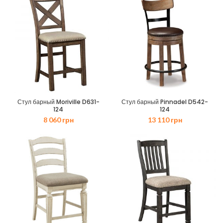
Стул барный Moriville D631-
Стул барный Pinnadel D542-
124
124
8 060
грн
13 110
грн