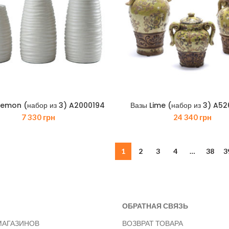
emon (набор из 3) A2000194
Вазы Lime (набор из 3) A5
7 330
грн
24 340
грн
1
2
3
4
…
38
3
ОБРАТНАЯ СВЯЗЬ
МАГАЗИНОВ
ВОЗВРАТ ТОВАРА