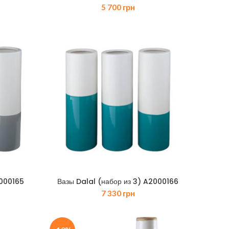
5 700
грн
2000165
Вазы Dalal (набор из 3) A2000166
7 330
грн