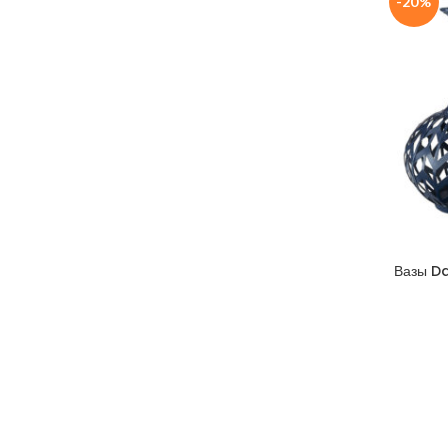
-20%
Вазы Da