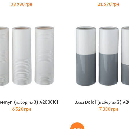
33 930
грн
21 570
грн
aemyn (набор из 3) A2000161
Вазы Dalal (набор из 3) A
6 520
грн
7 330
грн