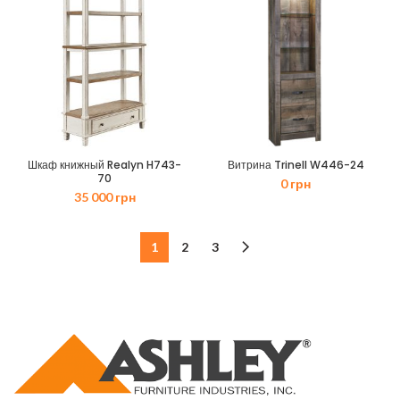
460 грн.
Шкаф книжный Realyn H743-
Витрина Trinell W446-24
70
0
грн
35 000
грн
1
2
3