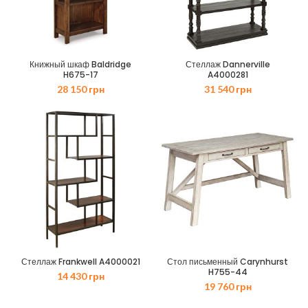
Книжный шкаф Baldridge
Стеллаж Dannerville
H675-17
A4000281
28 150
грн
31 540
грн
Стеллаж Frankwell A4000021
Стол письменный Carynhurst
H755-44
14 430
грн
19 760
грн