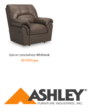
Крiсло-реклайнер Whitlock
26 350
грн