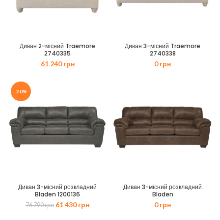
Диван 2-місний Traemore
Диван 3-місний Traemore
2740335
2740338
61 240
грн
0
грн
-20%
Диван 3-місний розкладний
Диван 3-місний розкладний
Bladen 1200136
Bladen
Оригінальна
Поточна
61 430
грн
0
грн
76 790
грн
ціна:
ціна: