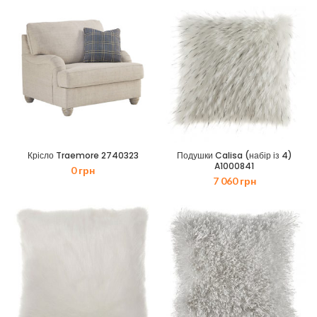
76
61
790 грн.
430 грн.
Крісло Traemore 2740323
Подушки Calisa (набір із 4)
A1000841
0
грн
7 060
грн