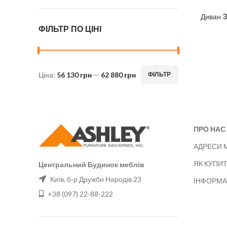
Диван 
ФІЛЬТР ПО ЦІНІ
Ціна:
56 130 грн
—
62 880 грн
ФІЛЬТР
Мінімальна
Найбільша
ціна
ціна
ПРО НАС
АДРЕСИ 
ЯК КУПИ
Центральний Будинок меблів
Київ, б-р Дружби Народів 23
ІНФОРМА
+38 (097) 22-88-222