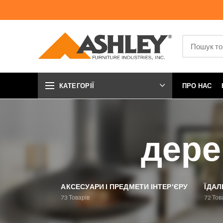
КАТЕГОРІЇ
ПРО НАС
дере
АКСЕСУАРИ І ПРЕДМЕТИ ІНТЕР'ЄРУ
ЇДАЛ
73
Товарів
72
Тов