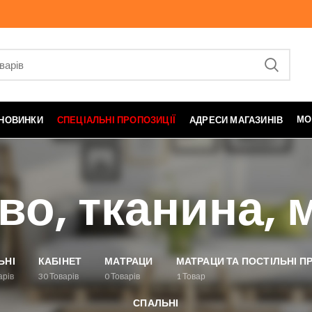
МО
НОВИНКИ
СПЕЦІАЛЬНІ ПРОПОЗИЦІЇ
АДРЕСИ МАГАЗИНІВ
во, тканина, 
ЬНІ
КАБІНЕТ
МАТРАЦИ
МАТРАЦИ ТА ПОСТІЛЬНІ 
арів
30
Товарів
0
Товарів
1
Товар
СПАЛЬНІ