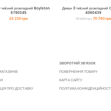
3-мiсний розкладний Boylston
Диван 3-мiсний розкладний
6790345
4060439
Оригіналь
63 230
грн
70 740
гр
78 600
грн
ціна:
78
600 грн.
ЗВОРОТНІЙ ЗВ’ЯЗОК
МАГАЗИНІВ
ПОВЕРНЕННЯ ТОВАРУ
ТИ
КАРТА САЙТУ
ЦІЯ ПРО ДОСТАВКУ
ПОЛІТИКА КОНФІДЕНЦІЙНОСТ