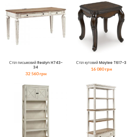
Стiл письмовий Realyn H743-
Стiл кутовий Maylee T617-3
34
16 080
грн
32 560
грн