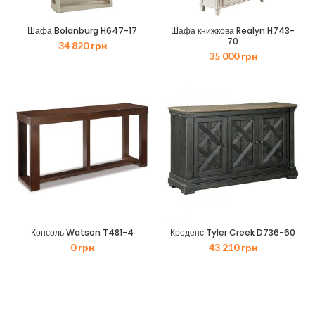
Шафа Bolanburg H647-17
Шафа книжкова Realyn H743-
70
34 820
грн
35 000
грн
Консоль Watson T481-4
Креденс Tyler Creek D736-60
0
грн
43 210
грн