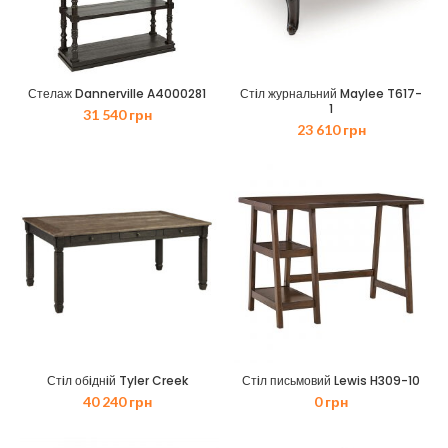
Стелаж Dannerville A4000281
Стiл журнальний Maylee T617-
1
31 540
грн
23 610
грн
Стiл обiднiй Tyler Creek
Стiл письмовий Lewis H309-10
40 240
грн
0
грн