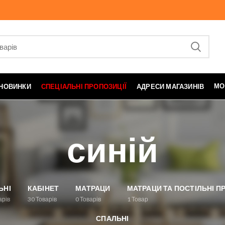
МО
НОВИНКИ
СПЕЦІАЛЬНІ ПРОПОЗИЦІЇ
АДРЕСИ МАГАЗИНІВ
синій
ЬНІ
КАБІНЕТ
МАТРАЦИ
МАТРАЦИ ТА ПОСТІЛЬНІ 
арів
30
Товарів
0
Товарів
1
Товар
СПАЛЬНІ