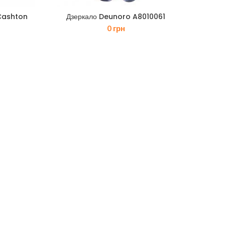
 Cashton
Дзеркало Deunoro A8010061
0
грн