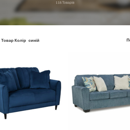
118
Товарів
П
Товар Колір
синій