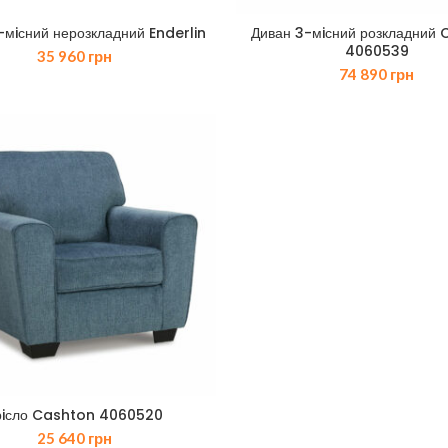
-мiсний нерозкладний Enderlin
Диван 3-мiсний розкладний
4060539
35 960
грн
74 890
грн
рiсло Cashton 4060520
25 640
грн