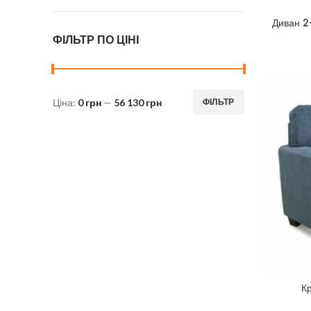
Диван 2
ФІЛЬТР ПО ЦІНІ
Ціна:
0 грн
—
56 130 грн
ФІЛЬТР
Мінімальна
Найбільша
ціна
ціна
К