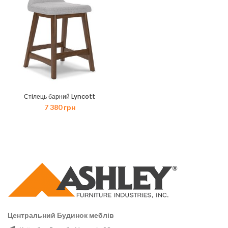
Стiлець барний Lyncott
7 380
грн
Центральний Будинок меблів