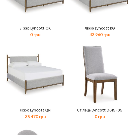
Лiжко Lyncott CK
Лiжко Lyncott KG
0
грн
43 960
грн
Лiжко Lyncott QN
Стiлець Lyncott D615-05
35 470
грн
0
грн