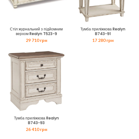
Стiл журнальний з підйомним
Тумба прилiжкова Realyn
верхом Realyn T523-9
B743-91
29 710
грн
17 280
грн
Тумба прилiжкова Realyn
B743-93
26 410
грн