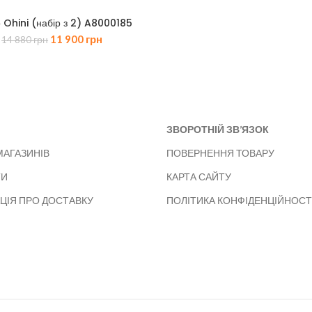
 Ohini (набір з 2) A8000185
Оригінальна
Поточна
11 900
грн
14 880
грн
ціна:
ціна:
14
11
880 грн.
900 грн.
ЗВОРОТНІЙ ЗВ’ЯЗОК
МАГАЗИНІВ
ПОВЕРНЕННЯ ТОВАРУ
ТИ
КАРТА САЙТУ
ЦІЯ ПРО ДОСТАВКУ
ПОЛІТИКА КОНФІДЕНЦІЙНОСТ