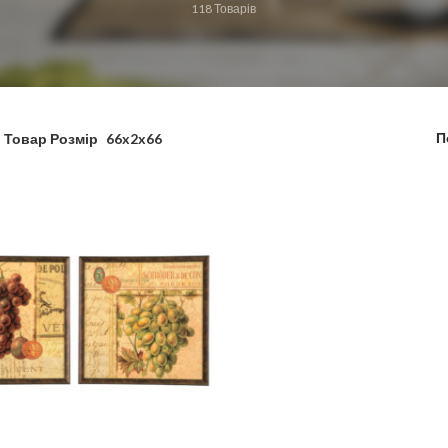
118
Товарів
П
Товар Розмір
66x2x66