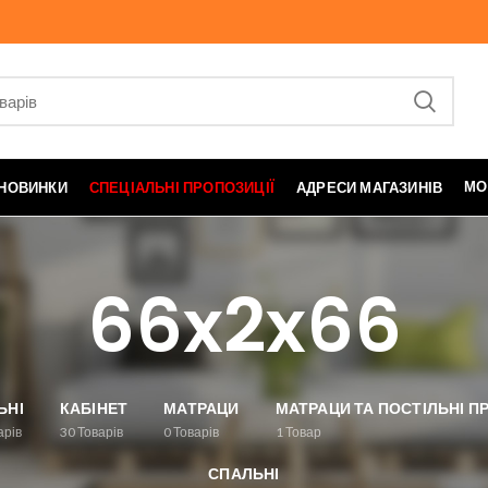
МО
НОВИНКИ
СПЕЦІАЛЬНІ ПРОПОЗИЦІЇ
АДРЕСИ МАГАЗИНІВ
66x2x66
ЬНІ
КАБІНЕТ
МАТРАЦИ
МАТРАЦИ ТА ПОСТІЛЬНІ 
арів
30
Товарів
0
Товарів
1
Товар
СПАЛЬНІ