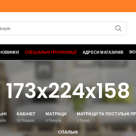
МО
НОВИНКИ
СПЕЦІАЛЬНІ ПРОПОЗИЦІЇ
АДРЕСИ МАГАЗИНІВ
173x224x158
ЬНІ
КАБІНЕТ
МАТРАЦИ
МАТРАЦИ ТА ПОСТІЛЬНІ 
арів
30
Товарів
0
Товарів
1
Товар
СПАЛЬНІ