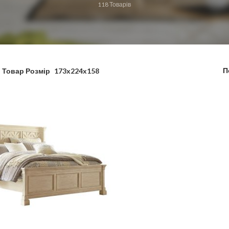
118
Товарів
П
Товар Розмір
173x224x158