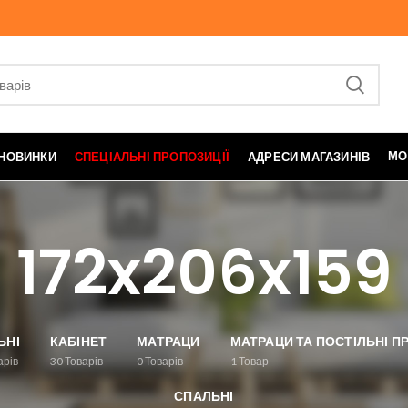
МО
НОВИНКИ
СПЕЦІАЛЬНІ ПРОПОЗИЦІЇ
АДРЕСИ МАГАЗИНІВ
172x206x159
ЬНІ
КАБІНЕТ
МАТРАЦИ
МАТРАЦИ ТА ПОСТІЛЬНІ 
арів
30
Товарів
0
Товарів
1
Товар
СПАЛЬНІ