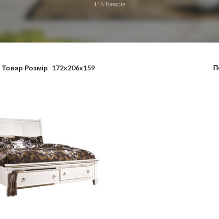
118
Товарів
П
Товар Розмір
172x206x159