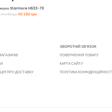
жерка Starmore H633-70
Оригінальна
Поточна
40 180
грн
44 640
грн
ціна:
ціна:
44
40
640 грн.
180 грн.
ЗВОРОТНІЙ ЗВ’ЯЗОК
МАГАЗИНІВ
ПОВЕРНЕННЯ ТОВАРУ
ТИ
КАРТА САЙТУ
ЦІЯ ПРО ДОСТАВКУ
ПОЛІТИКА КОНФІДЕНЦІЙНОСТ