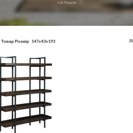
118
Товарів
П
Товар Розмір
147x43x193