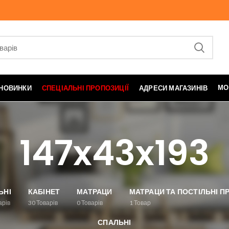
МО
НОВИНКИ
СПЕЦІАЛЬНІ ПРОПОЗИЦІЇ
АДРЕСИ МАГАЗИНІВ
147x43x193
ЬНІ
КАБІНЕТ
МАТРАЦИ
МАТРАЦИ ТА ПОСТІЛЬНІ 
арів
30
Товарів
0
Товарів
1
Товар
СПАЛЬНІ