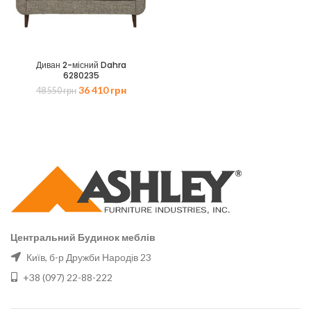
Диван 2-місний Dahra
6280235
Оригінальна
Поточна
36 410
грн
48 550
грн
ціна:
ціна:
48
36
550 грн.
410 грн.
Центральний Будинок меблів
Київ, б-р Дружби Народів 23
+38 (097) 22-88-222