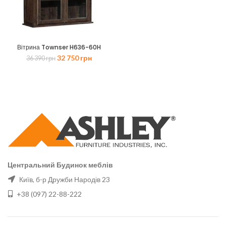
Вітрина Townser H636-60H
Оригінальна
Поточна
32 750
грн
36 390
грн
ціна:
ціна:
36
32
390 грн.
750 грн.
Центральний Будинок меблів
Київ, б-р Дружби Народів 23
+38 (097) 22-88-222