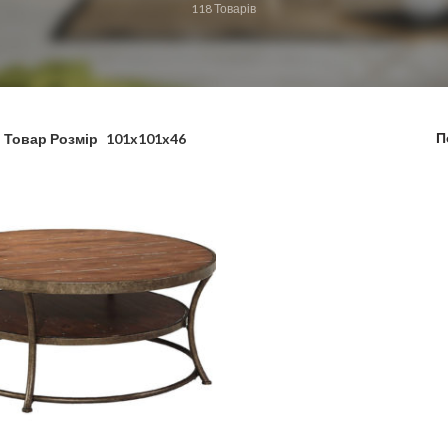
118
Товарів
П
Товар Розмір
101x101x46