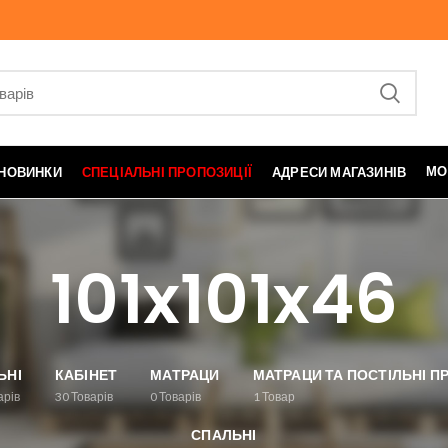
МО
НОВИНКИ
СПЕЦІАЛЬНІ ПРОПОЗИЦІЇ
АДРЕСИ МАГАЗИНІВ
101x101x46
ЬНІ
КАБІНЕТ
МАТРАЦИ
МАТРАЦИ ТА ПОСТІЛЬНІ 
арів
30
Товарів
0
Товарів
1
Товар
СПАЛЬНІ