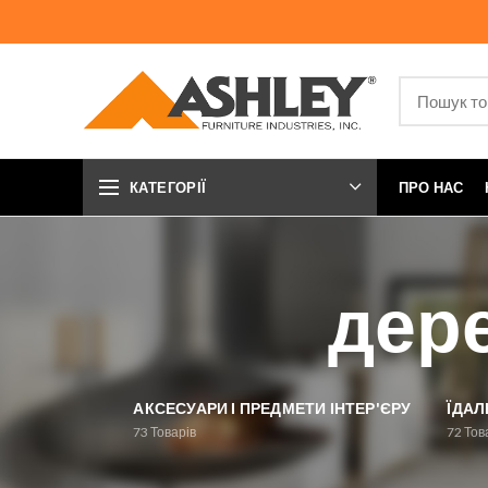
КАТЕГОРІЇ
ПРО НАС
дере
АКСЕСУАРИ І ПРЕДМЕТИ ІНТЕР'ЄРУ
ЇДАЛ
73
Товарів
72
Тов