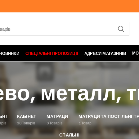
МО
НОВИНКИ
СПЕЦІАЛЬНІ ПРОПОЗИЦІЇ
АДРЕСИ МАГАЗИНІВ
во, металл, 
ЬНІ
КАБІНЕТ
МАТРАЦИ
МАТРАЦИ ТА ПОСТІЛЬНІ 
арів
30
Товарів
0
Товарів
1
Товар
СПАЛЬНІ