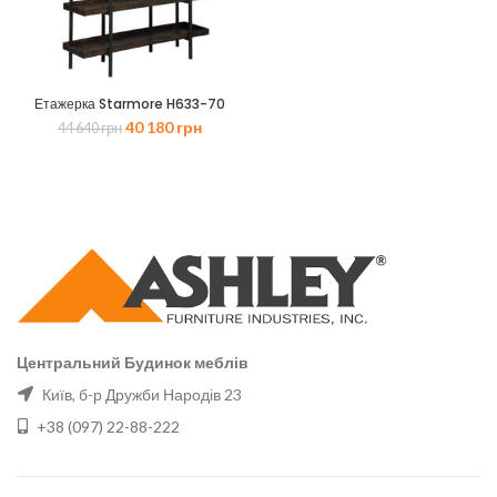
Етажерка Starmore H633-70
Оригінальна
Поточна
40 180
грн
44 640
грн
ціна:
ціна:
44
40
640 грн.
180 грн.
Центральний Будинок меблів
Київ, б-р Дружби Народів 23
+38 (097) 22-88-222