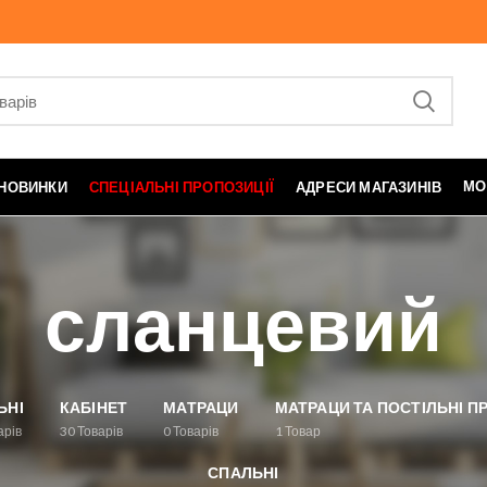
МО
НОВИНКИ
СПЕЦІАЛЬНІ ПРОПОЗИЦІЇ
АДРЕСИ МАГАЗИНІВ
сланцевий
ЬНІ
КАБІНЕТ
МАТРАЦИ
МАТРАЦИ ТА ПОСТІЛЬНІ 
арів
30
Товарів
0
Товарів
1
Товар
СПАЛЬНІ