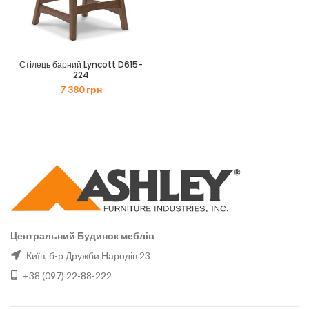
Стiлець барний Lyncott D615-
224
7 380
грн
Центральний Будинок меблів
Київ, б-р Дружби Народів 23
+38 (097) 22-88-222