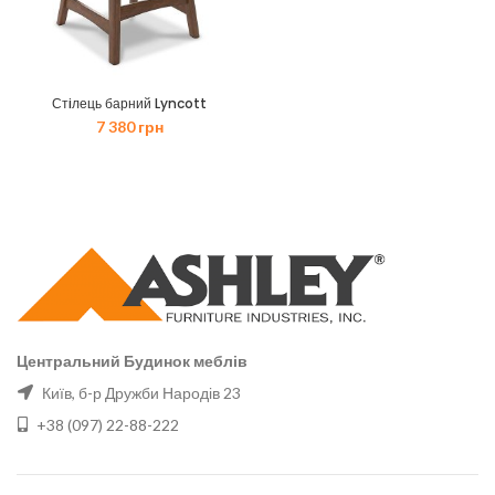
Стiлець барний Lyncott
7 380
грн
Центральний Будинок меблів
Київ, б-р Дружби Народів 23
+38 (097) 22-88-222