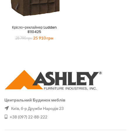
Крiсло-реклайнер Ludden
8110425
Оригінальна
Поточна
25 910
грн
28 790
грн
ціна:
ціна:
28
25
790 грн.
910 грн.
Центральний Будинок меблів
Київ, б-р Дружби Народів 23
+38 (097) 22-88-222