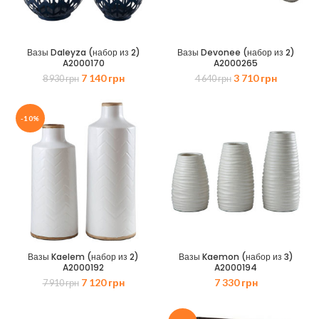
Вазы Daleyza (набор из 2)
Вазы Devonee (набор из 2)
A2000170
A2000265
Первоначальная
Текущая
Первоначальная
Текущая
7 140
грн
3 710
грн
8 930
грн
4 640
грн
цена
цена:
цена
цена:
составляла
7
составляла
3
8
140 грн.
4
710 грн.
-10%
930 грн.
640 грн.
Вазы Kaelem (набор из 2)
Вазы Kaemon (набор из 3)
A2000192
A2000194
Первоначальная
Текущая
7 120
грн
7 330
грн
7 910
грн
цена
цена:
составляла
7