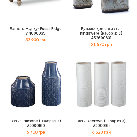
Банкетка-сундук Fossil Ridge
Бутылки декоративные
A4000039
Kingswere (набор из 2)
A52600631
33 930
грн
21 570
грн
Вазы Caimbrie (набор из 2)
Вазы Daemyn (набор из 3)
A2000160
A2000161
5 700
грн
6 520
грн