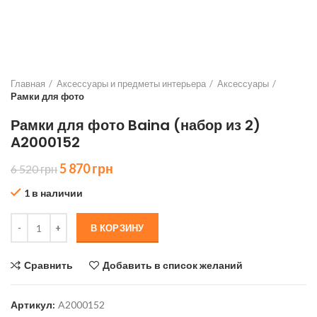
Главная
Аксессуары и предметы интерьера
Аксессуары
Рамки для фото
Рамки для фото Baina (набор из 2)
A2000152
Первоначальная
Текущая
5 870
грн
6 520
грн
цена
цена:
1 в наличии
составляла
5
6
870 грн.
Количество товара Рамки для фото Baina (набор из 2) A2000152
520 грн.
В КОРЗИНУ
Сравнить
Добавить в список желаний
Артикул:
A2000152