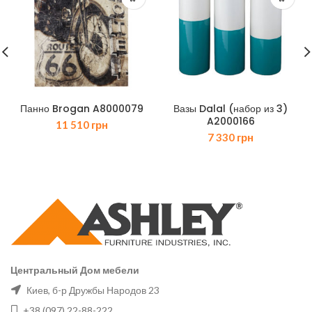
Панно Brogan A8000079
Вазы Dalal (набор из 3)
A2000166
11 510
грн
7 330
грн
Центральный Дом мебели
Киев, б-р Дружбы Народов 23
+38 (097) 22-88-222