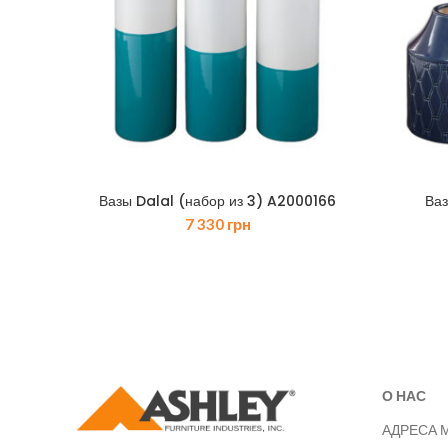
Вазы Dalal (набор из 3) A2000166
Ваз
7 330
грн
О НАС
АДРЕСА 