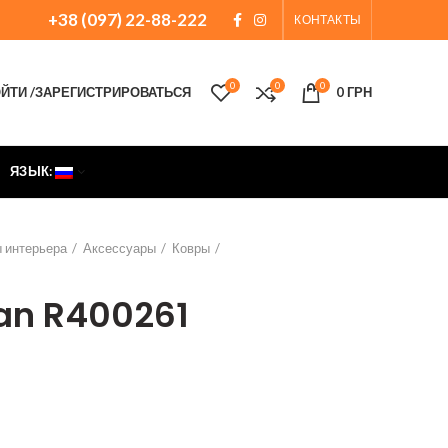
+38 (097) 22-88-222
КОНТАКТЫ
0
0
0
ЙТИ /ЗАРЕГИСТРИРОВАТЬСЯ
0
ГРН
ЯЗЫК:
 интерьера
Аксессуары
Ковры
an R400261
льная
Текущая
цена:
а
32
410 грн.
n R400261