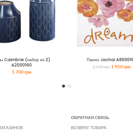
ы Caimbrie (набор из 2)
Панно Jachai A80001
A2000160
Первонача
Т
1 950
грн
2 440
грн
5 700
грн
цена
ц
составлял
1
2
9
440 грн.
ОБРАТНАЯ СВЯЗЬ
МАГАЗИНОВ
ВОЗВРАТ ТОВАРА