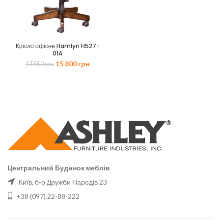
Крісло офісне Hamlyn H527-
01A
Оригінальна
Поточна
15 800
грн
17 550
грн
ціна:
ціна:
17
15
550 грн.
800 грн.
Центральний Будинок меблів
Київ, б-р Дружби Народів 23
+38 (097) 22-88-222