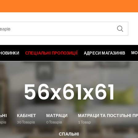
МО
НОВИНКИ
СПЕЦІАЛЬНІ ПРОПОЗИЦІЇ
АДРЕСИ МАГАЗИНІВ
56x61x61
ЬНІ
КАБІНЕТ
МАТРАЦИ
МАТРАЦИ ТА ПОСТІЛЬНІ 
арів
30
Товарів
0
Товарів
1
Товар
СПАЛЬНІ