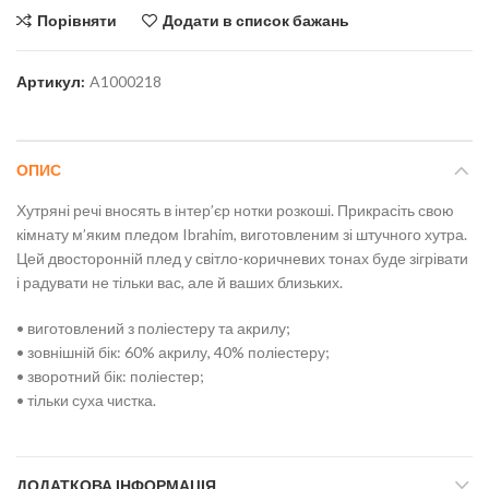
Порівняти
Додати в список бажань
Артикул:
A1000218
ОПИС
Хутряні речі вносять в інтер’єр нотки розкоші. Прикрасіть свою
кімнату м’яким пледом Ibrahim, виготовленим зі штучного хутра.
Цей двосторонній плед у світло-коричневих тонах буде зігрівати
і радувати не тільки вас, але й ваших близьких.
• виготовлений з поліестеру та акрилу;
• зовнішній бік: 60% акрилу, 40% поліестеру;
• зворотний бік: поліестер;
• тільки суха чистка.
ДОДАТКОВА ІНФОРМАЦІЯ