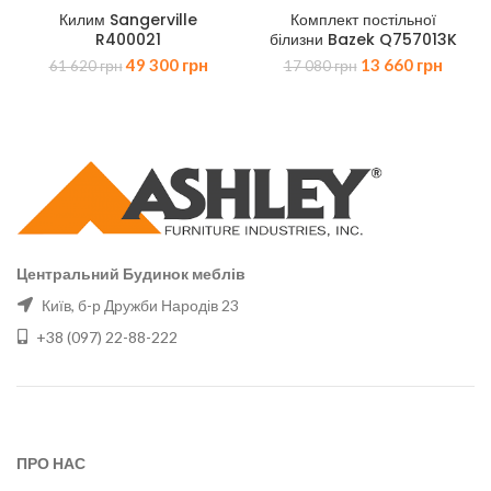
Килим Sangerville
Комплект постільної
R400021
білизни Bazek Q757013K
Оригінальна
Поточна
Оригінальна
Поточ
49 300
грн
13 660
грн
61 620
грн
17 080
грн
ціна:
ціна:
ціна:
ціна:
61
49
17
13
620 грн.
300 грн.
080 грн.
660 гр
Центральний Будинок меблів
Київ, б-р Дружби Народів 23
+38 (097) 22-88-222
ПРО НАС