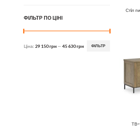
Стiл 
ФІЛЬТР ПО ЦІНІ
Ціна:
29 150 грн
—
45 630 грн
ФІЛЬТР
Мінімальна
Найбільша
ціна
ціна
ТВ-