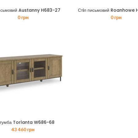
письмовий Austanny H683-27
Стiл письмовий Roanhowe 
0
грн
0
грн
тумба Torlanta W686-68
43 460
грн