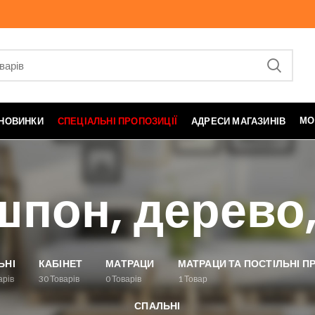
МО
НОВИНКИ
СПЕЦІАЛЬНІ ПРОПОЗИЦІЇ
АДРЕСИ МАГАЗИНІВ
шпон, дерево,
ЬНІ
КАБІНЕТ
МАТРАЦИ
МАТРАЦИ ТА ПОСТІЛЬНІ 
арів
30
Товарів
0
Товарів
1
Товар
СПАЛЬНІ