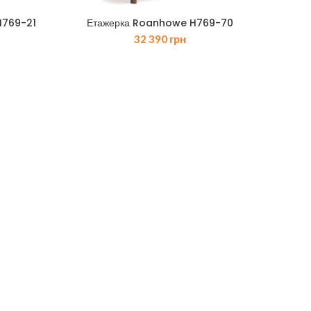
H769-21
Етажерка Roanhowe H769-70
32 390
грн