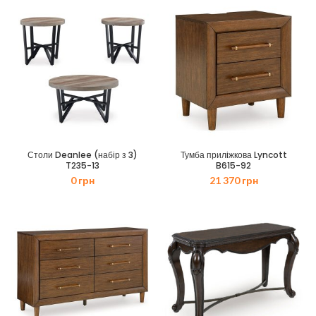
28
26
970 грн.
070 грн.
Столи Deanlee (набір з 3)
Тумба прилiжкова Lyncott
T235-13
B615-92
0
грн
21 370
грн