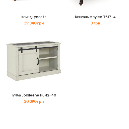
Комод Lyncott
Консоль Maylee T617-4
39 840
грн
0
грн
Тумба Jonileene H642-40
30 090
грн