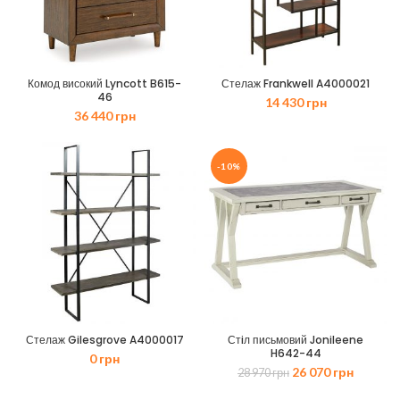
Комод високий Lyncott B615-
Стелаж Frankwell A4000021
46
14 430
грн
36 440
грн
-10%
Стелаж Gilesgrove A4000017
Стiл письмовий Jonileene
H642-44
0
грн
Оригінальна
Поточн
26 070
грн
28 970
грн
ціна:
ціна: