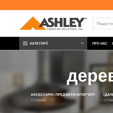
КАТЕГОРІЇ
ПРО НАС
дерев
АКСЕСУАРИ І ПРЕДМЕТИ ІНТЕР'ЄРУ
ЇДАЛ
73
Товарів
72
Тов