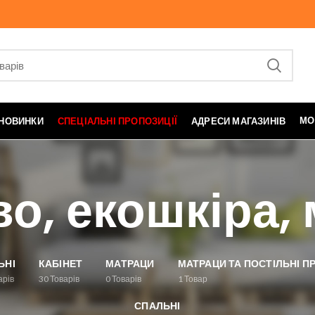
МО
НОВИНКИ
СПЕЦІАЛЬНІ ПРОПОЗИЦІЇ
АДРЕСИ МАГАЗИНІВ
о, екошкіра,
ЬНІ
КАБІНЕТ
МАТРАЦИ
МАТРАЦИ ТА ПОСТІЛЬНІ 
арів
30
Товарів
0
Товарів
1
Товар
СПАЛЬНІ