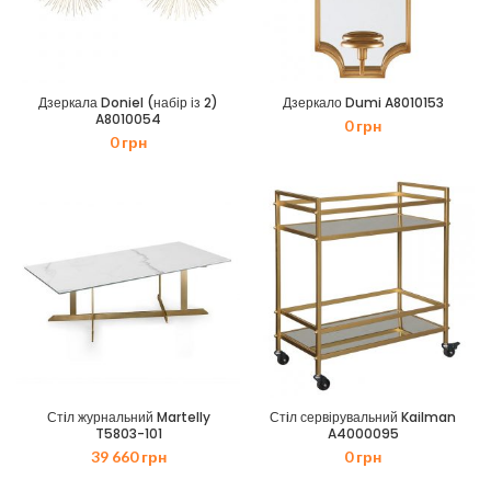
Дзеркала Doniel (набір із 2)
Дзеркало Dumi A8010153
A8010054
0
грн
0
грн
Стiл журнальний Martelly
Стiл сервірувальний Kailman
T5803-101
A4000095
39 660
грн
0
грн