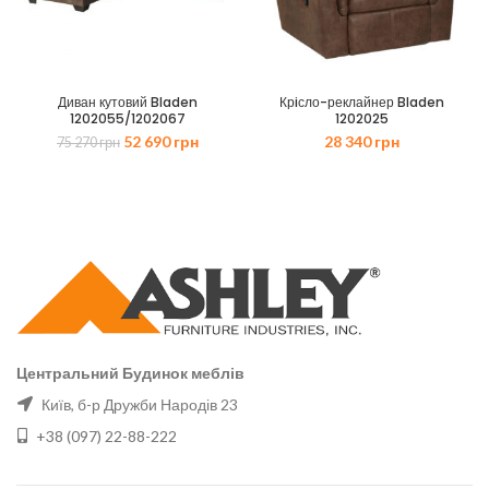
Диван кутовий Bladen
Крiсло-реклайнер Bladen
1202055/1202067
1202025
Оригінальна
Поточна
52 690
грн
28 340
грн
75 270
грн
ціна:
ціна:
75
52
270 грн.
690 грн.
Центральний Будинок меблів
Київ, б-р Дружби Народів 23
+38 (097) 22-88-222