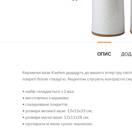
ОПИС
ДОД
Керамічні вази Kaelem додадуть до вашого інтер’єру світ
покриті білою глазур’ю. Акцентом слугують контрастні сму
• набір складається з 2 ваз;
• виготовлені з кераміки;
• глазуроване покриття;
• розміри великої вази: 13х13х33 см;
• розміри малої вази: 12х12х28 см;
• протирати м’якою сухою тканиною.