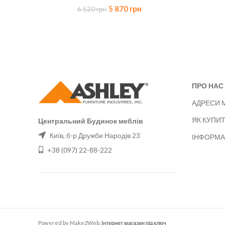
Оригінальна
Поточна
5 870
грн
6 520
грн
ціна:
ціна:
6
5
520 грн.
870 грн.
ПРО НАС
АДРЕСИ 
ЯК КУПИ
Центральний Будинок меблів
Київ, б-р Дружби Народів 23
ІНФОРМА
+38 (097) 22-88-222
Powered by Make2Web.
Інтернет магазин під ключ