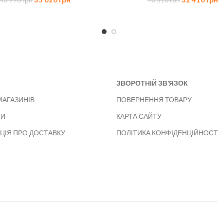
43 770
грн
40 510
грн
ціна:
ціна:
ціна:
43
35
40
770 грн.
020 грн.
510 грн.
ЗВОРОТНІЙ ЗВ’ЯЗОК
МАГАЗИНІВ
ПОВЕРНЕННЯ ТОВАРУ
ТИ
КАРТА САЙТУ
ЦІЯ ПРО ДОСТАВКУ
ПОЛІТИКА КОНФІДЕНЦІЙНОСТ