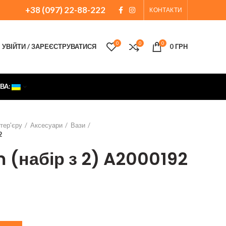
+38 (097) 22-88-222
КОНТАКТИ
0
0
0
УВІЙТИ / ЗАРЕЄСТРУВАТИСЯ
0
ГРН
ВА:
нтер'єру
Аксесуари
Вази
2
 (набір з 2) A2000192
а
точна
а:
 грн.
 кількість