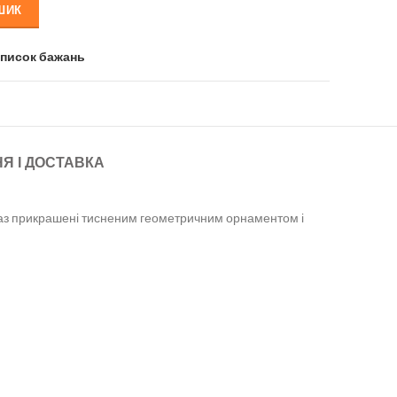
ШИК
список бажань
Я І ДОСТАВКА
ох ваз прикрашені тисненим геометричним орнаментом і