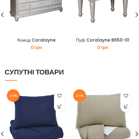
Комод Coralayne
Пуф Coralayne B650-01
0
грн
0
грн
СУПУТНІ ТОВАРИ
-20%
-20%