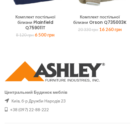
Комплект постільної
Комплект постільної
білизни Plainfield
білизни Orson Q735003K
Q759011T
Оригінальна
Поточ
16 260
грн
20 330
грн
Оригінальна
Поточна
6 500
грн
ціна:
ціна:
8 120
грн
ціна:
ціна:
20
16
8
6
330 грн.
260 гр
120 грн.
500 грн.
Центральний Будинок меблів
Київ, б-р Дружби Народів 23
+38 (097) 22-88-222