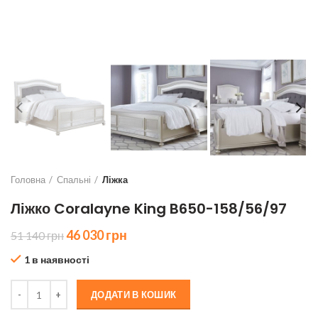
Головна
Спальні
Ліжка
Ліжко Coralayne King B650-158/56/97
Оригінальна
Поточна
46 030
грн
51 140
грн
ціна:
ціна:
1 в наявності
51
46
140 грн.
030 грн.
Ліжко Coralayne King B650-158/56/97 кількість
ДОДАТИ В КОШИК