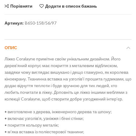
Порівняти
Додати в список бажань
Артикул:
B650-158/56/97
ОПИС
Ліжко Coralayne примітне своїм унікальним дизайном. Його
дерев’яний корпус має покриття з металевим відблиском,
завдяки чому виглядає вишукано і дещо гламурно, як королева
кіноекрану. Тканинна вставка на узголів’ї прошита гудзиками, що
додає відчуття теплоти і буде зручною для тих людей, хто
любить почитати в ліжку. Доповніть це ліжко іншими меблями з
колекції Coralayne, щоб створити добре узгоджений інтер’єр.
• виготовлене з дерева, інженерного дерева та шпону;
• включає узголів’я, узніжжя і бічні стінки;
• покриття кольору металік;
• м’яка вставка із поліестерової тканини;