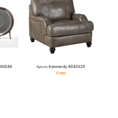
C00046
Крісло Kannerdy 8040220
ЧИТАТИ ДАЛІ
0
грн