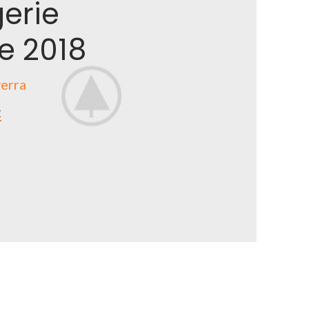
gerie
le 2018
erra
E