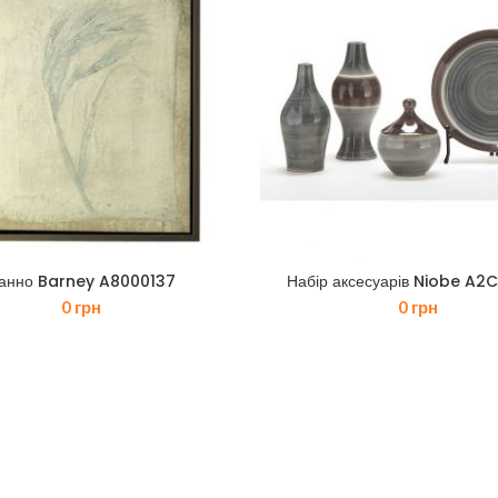
анно Barney A8000137
Набір аксесуарів Niobe A2
ДОДАТИ В КОШИК
ДОДАТИ В КОШИК
0
грн
0
грн