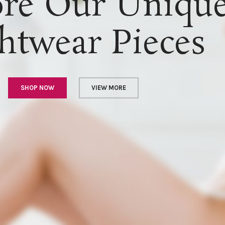
ore Our Uniqu
htwear Pieces
SHOP NOW
VIEW MORE